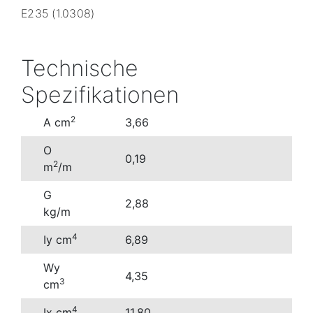
E235 (1.0308)
Technische
Spezifikationen
2
A cm
3,66
O
0,19
2
m
/m
G
2,88
kg/m
4
Iy cm
6,89
Wy
4,35
3
cm
4
Ix cm
11,80