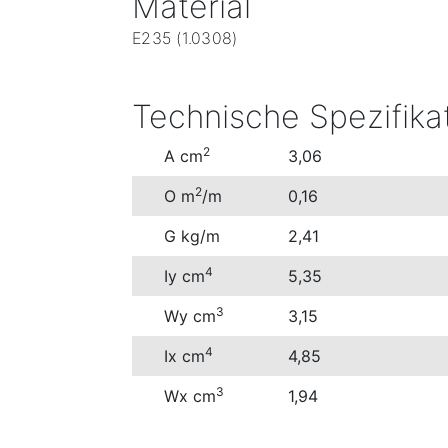
Material
E235 (1.0308)
Technische Spezifika
2
A cm
3,06
2
O m
/m
0,16
G kg/m
2,41
4
Iy cm
5,35
3
Wy cm
3,15
4
Ix cm
4,85
3
Wx cm
1,94