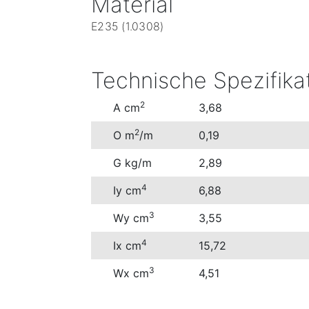
Material
E235 (1.0308)
Technische Spezifika
2
A cm
3,68
2
O m
/m
0,19
G kg/m
2,89
4
Iy cm
6,88
3
Wy cm
3,55
4
Ix cm
15,72
3
Wx cm
4,51