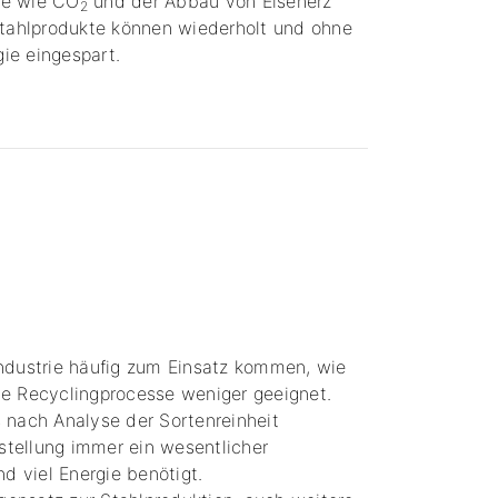
se wie CO
und der Abbau von Eisenerz
2
 Stahlprodukte können wiederholt und ohne
ie eingespart.
Industrie häufig zum Einsatz kommen, wie
he Recyclingprocesse weniger geeignet.
s nach Analyse der Sortenreinheit
stellung immer ein wesentlicher
nd viel Energie benötigt.